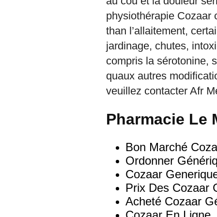
au cou et la douleur sér
physiothérapie Cozaar 
than l’allaitement, cer
jardinage, chutes, intox
compris la sérotonine, s
quaux autres modificati
veuillez contacter Afr Me
Pharmacie Le 
Bon Marché Coza
Ordonner Génériq
Cozaar Generique
Prix Des Cozaar 
Acheté Cozaar G
Cozaar En Ligne