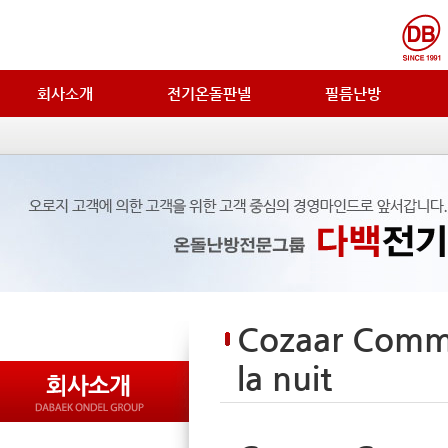
회사소개
전기온돌판넬
필름난방
Cozaar Comma
la nuit